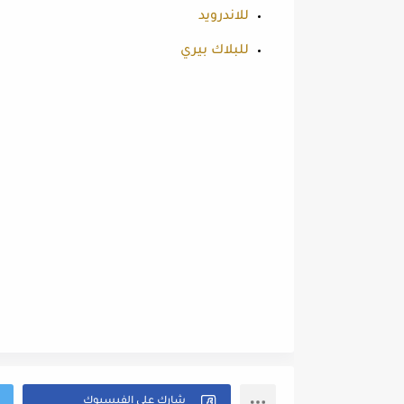
للاندرويد
للبلاك بيري