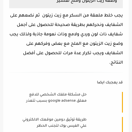
وصفة زيت الزيتون وملح تقشير
يجب خلط ملعقة من السكر مع زيت زيتون ثم نضعهم على
الشفايف ونحركهم بطريقة صحيحة للحصول على أجمل
شفايف ذات لون وردي ولامع وذات نعومة جاذبة ولذلك يجب
وضع زيت الزيتون مع الملح مع بعض وفركهم على
الشفايف ويجب تكرار عدة مرات للحصول على أفضل
النتائج.
قد يعجبك ايضا
حل مشكلة ملفك الشخصي للدفع
معلق google adsense بسبب تتعذر
التحقق من صحة بعض المعلومات
طريقة توثيق دومين موقعك الالكتروني
علي الفيس بوك لتجنب الحظر