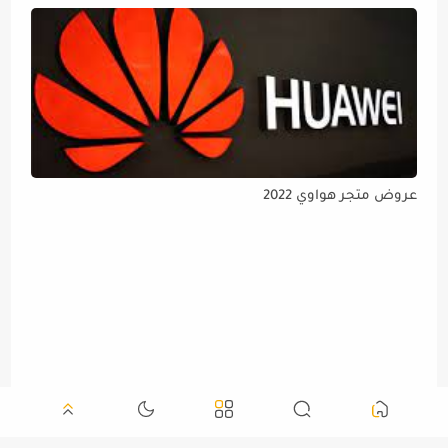
عروض متجر هواوي 2022
تحميل لعبة دريم ليج سوكر للاندرويد والايفون 22 وطريقة
التحميل Dream League Soccer 2022