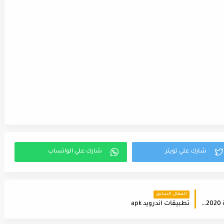
المقال السابق
تحميل لعبة ميدل اوف هونر medal of honor الجديدة 2020 للكمبيوتر
تطبيقات اندرويد apk