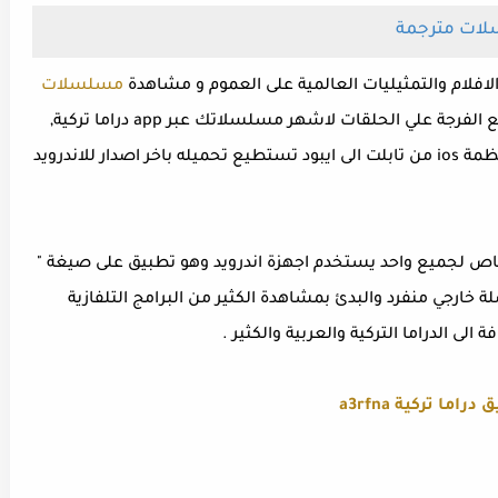
لات مترجمة
الافلام والتمثيليات العالمية على العموم و مشاهدة
مسلسلات
بشكل خاص حيث انه بدون مقابل تستطيع الفرجة علي الحلقات لاشهر مسلسلاتك عبر app دراما تركية,
وهو تطبيق متاح للتحميل علي هواتف ايفون وانظمة ios من تابلت الى ايبود تستطيع تحميله باخر اصدار للاندرويد
اص لجميع واحد يستخدم اجهزة اندرويد وهو تطبيق على صيغة "
 خارجي منفرد والبدئ بمشاهدة الكثير من البرامج التلفازية
ى الدراما التركية والعربية والكثير .
 دراما تركية
a3rfna