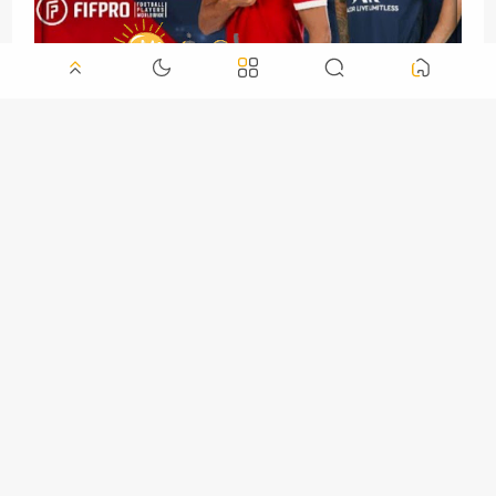
تحميل لعبة دريم ليج سوكر للاندرويد والايفون 22 وطريقة
التحميل Dream League Soccer 2022
واتس اب تعلن عن توقف الواتس اب عن عدد من هواتف
الايفون والاندرويد WhatsApp 2022