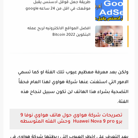
طريقة جعل قوقل ادسنس يقبل
موقعك في اقل من 24 ساعه google
adsense
افضل المواقع الالكترونيه لربح عمله
البتكوين Bitcoin 2022
ولكن بعد معرفة معظيم عيوب تلك الفئة او كما تسمي
الامور التي استغنت عنها شركة هواوي لهذا العام فحقاً
التضحية بشراء هذا الهاتف لن تكون سبيل لنجاح هذه
الفئة.
تصريحات شركة هواوي حول هاتف هواوي نوفا 9
برو Huawei Nova 9 pro وحش الفئه المتوسطه
بعد التعرف علي اخطر العيوب التي ربطتها شركة هواوي في