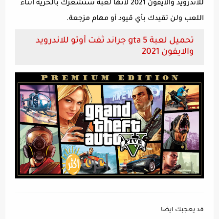
للاندرويد والايفون 2021 لأنها لعبة ستشعرك بالحرية أثناء
اللعب ولن تقيدك بأي قيود أو مهام مزجعة.
تحميل لعبة gta 5 جراند ثفت أوتو للاندرويد
والايفون 2021
قد يعجبك ايضا