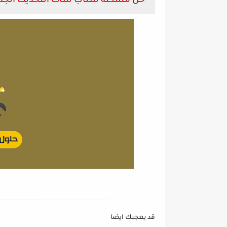
حل مشكلة سناب شات التحديث الجديد p chat 2022
قد يعجبك ايضا