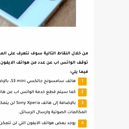
من خلال النقاط التالية سوف نتعرف على ا
توقف الواتس اب عن عدد من هواتف الايفون وا
فيما يلي:
هاتف سامسونج جالكسي S3 mini، بالإضافة إلى هاتف Trend ll، هاتف Trend Life.
كما سيتم قطع خدمة الواتس اب عن هاتف LG Optimus F7، F5، بالإضافة إلى هاتف  Dual
بالإضافة إل
المكالمات الصوتية وارسال الرسائل.