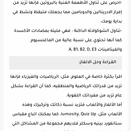
-احرص على تناول الأطعمة الغنية بالبروتين فإنها تزيد من
إفراز الادرينالين والدوبامين مما يجعلك متيقظ ونشط في
بداية يومك.
-تناول الشوكولاته الداكنة : فهي مليئه بمضادات الأكسدة
كما أنها تحتوي على نسبة عالية من الماغنسيوم
والفيتامينات A, B1, B2, D, E3
القـراءة وحل الالغاز:
اقرأ بكثرة خاصة في العلوم، مثل: الرياضيات والفيزياء فإنها
تزيد من قدراتك الرياضية والمنطقيه، كما أن القراءة بشكل
عام تزيد من مفرداتك اللغوية.
أما الألغاز والألعاب فتزيد نسبة ذكائك وتركيزك وهذه
الألعاب مثل: lumosity, Quiz Up، كما يمكنك اتباع مقياس
ستانفورد بينيه وسكلر فلديهم مجموعة من المشاكل التي