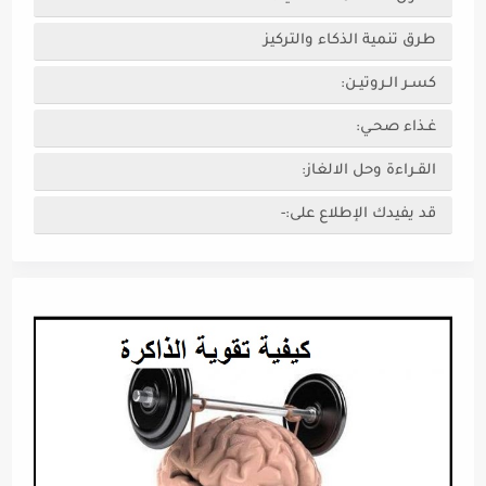
طرق تنمية الذكاء والتركيز
كسـر الـروتيـن:
غـذاء صحـي:
القـراءة وحل الالغاز:
قد يفيدك الإطلاع على:-