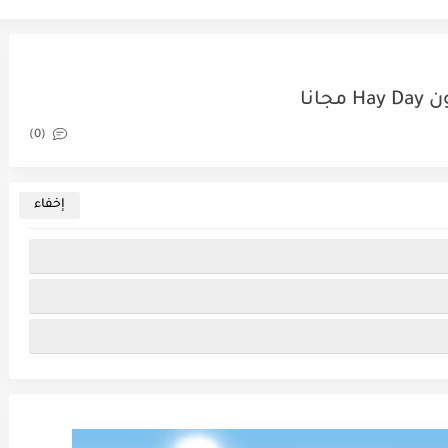
انا
(0)