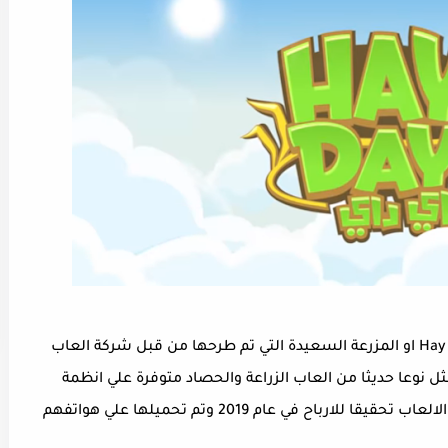
لعبة Hay Day او المزرعة السعيدة التي تم طرحها من قبل شركة العاب
اقة سوبل سيل عام 2017 والتي تمثل نوعا حديثا من العاب الزراعة والحصاد متوفرة علي انظمة
التشغيل ايفون واندرويد وايباد وتعد من افضل الالعاب تحقيقا للارباح في عام 2019 وتم تحميلها علي هواتفهم