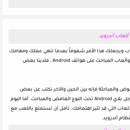
ألعاب أندرويد
ب ويجعلك هذا الأمر شغوفاً بعدما تنهي عملك ومهامك
اليومية وإذا كنت من هواة ألعاب الغموض وألعاب المباحث على هواتف Android ، فلدينا بعض
وض والمباحثة فإنه بين الحين والآخر نكتب عن بعض
ألعاب الاندرويد التي صادفتها على متجر جوجل بلاي Android تحت النوع الغامض والمباحث. أما اليوم
اب التي قد تثير اهتمامك. نأمل أن تستمتع باللعب مع
ظام أندرويد.