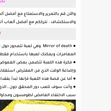
تحم
والآن قم بالتمرير والاستمتاع مع أفضل أل
والاستكشاف . نترككم مع أفضل ألعاب أند
ل
●
Mirror of death وهي لعبة تتم
المغامرات ويمكنك لعبها باستخدام فقط التأشير والنق
●
فكرة هذه اللعبة تتضمن بعض الغموض حيث
وإضاعة الوقت الذي من المفترض استغلاله
●
أما عن قصة هذه اللعبة فإنها تبدأ بفقد
●
وأنت سوف تلعب دور المحقق جون ، الذي ي
سبب الاختفاء الغامض لطومسون ومحاولة ا