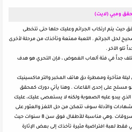
قق ومبي (لايت)
ق حيث يتم ارتكاب الجرائم وعليك حلها حتى تتخطى
يح لحل الجرائم . اللعبة ممتعة وتأخذك من مرحلة لأخرى
تلو الآخر .
تلف جداً في فئة ألعاب الغموض ، فإن التحري هو هدف
 ليلة متأخرة وممطرة دق هاتف المخبر والتر ماكسينيك
 مسلح على إحدى القاعات . وهنا يأتي دورك كمحقق
لذي يبدو عليه الصعوبة ولكنه لا يستعصى عليك، عليك
هادات والأدلة سوف تتمكن من حل اللغز والعثور على
المجرم ببراعة وأيضاً معرفة أين وضع المسروقات .وهي مناسبة للأطفال فوق سن 8 سنوات حيث
 فقط لعبة افتراضية مثيرة تأخذك إلى بعض الإثارة