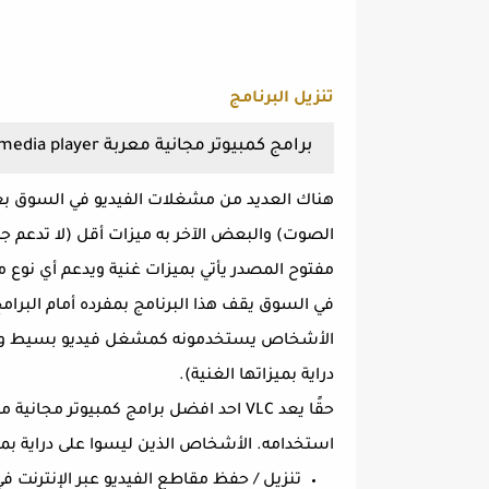
تنزيل البرنامج
برامج كمبيوتر مجانية معربة VCL media player
هناك العديد من مشغلات الفيديو في السوق بعض
مفتوح المصدر يأتي بميزات غنية ويدعم أي نوع م
في السوق يقف هذا البرنامج بمفرده أمام البرام
الأشخاص يستخدمونه كمشغل فيديو بسيط ولكن
دراية بميزاتها الغنية).
حقًا يعد VLC احد افضل برامج كمبيوتر 
استخدامه. الأشخاص الذين ليسوا على دراية بميزات VLC الغنية نذكر لكم بعض من
تنزيل / حفظ مقاطع الفيديو عبر الإنترنت في البرنامج 