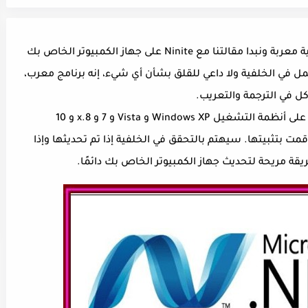
نتحدث في هذه المقالة عن برامج كمبيوتر مجانية معربة ونبدا مقالتنا مع Ninite على جهاز الكمبيوتر الخاص بك
مل في الخلفية ولا داعي للقلق بشأن أي شيء، إنه برنامج معرب،
 في الترجمة والتعريب.
ما عليك سوى تشغيل هذا البرنامج الذي يعمل على أنظمة التشغيل Windows XP و Vista و 7 و 8.x و 10
قمت بتثبيتها. سيهتم بالتحقق في الخلفية إذا تم تحديثها وإذا
يقة مريحة لتحديث جهاز الكمبيوتر الخاص بك دائمًا.