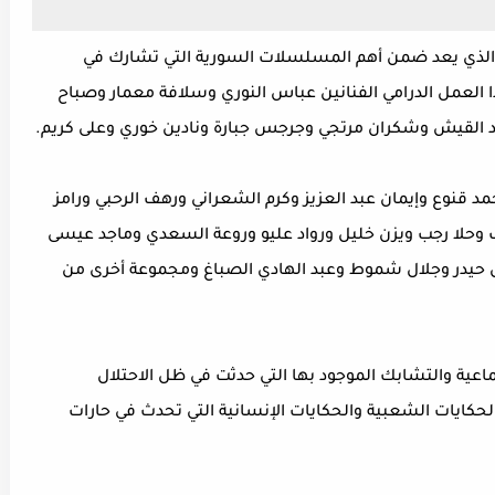
لذي يعد ضمن أهم المسلسلات السورية التي تشارك في
2، كما يشارك في هذا العمل الدرامي الفنانين عباس النوري وسلافة معمار وصباح
د القيش وشكران مرتجي وجرجس جبارة ونادين خوري وعلى كريم.
د قنوع وإيمان عبد العزيز وكرم الشعراني ورهف الرحبي ورامز
 وحلا رجب ويزن خليل ورواد عليو وروعة السعدي وماجد عيسى
سل حيدر وجلال شموط وعبد الهادي الصباغ ومجموعة أخرى من
عية والتشابك الموجود بها التي حدثت في ظل الاحتلال
كايات الشعبية والحكايات الإنسانية التي تحدث في حارات