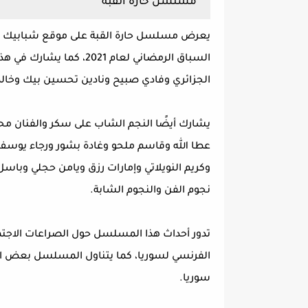
مسلسل حارة القبة
يعرض مسلسل حارة القبة على موقع شبابيك ا
السباق الرمضاني لعام 021
الجزائري وفادي صبيح ونادين تحسين بيك وخال
يشارك أيضًا النجم الشاب على سكر والفنان محم
عطا الله وقاسم ملحو وغادة بشور ورجاء يوسف
وكريم النويلاتي وإمارات رزق ويامن حجلي وبا
نجوم الفن والنجوم الشابة.
تدور أحداث هذا المسلسل حول الصراعات الاجتما
الفرنسي لسوريا، كما يتناول المسلسل بعض الح
سوريا.