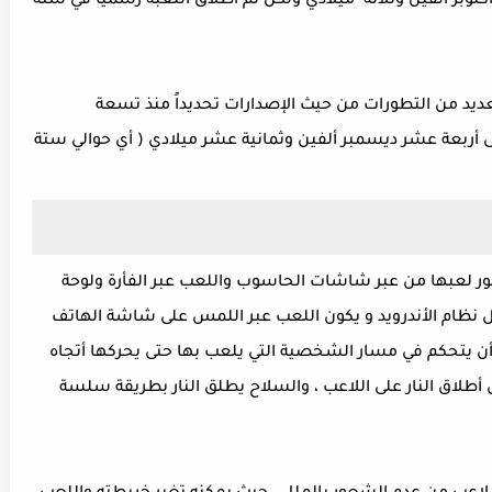
بر ألفين وثلاثة ميلادي ولكن تم أطلاق اللعبة رسميًا في سنة
call of duty للموبايل العديد من التطورات من حيث الإصدارات تحديداً منذ تسعة
ى أربعة عشر ديسمبر ألفين وثمانية عشر ميلادي ( أي حوالي ستة
لعاب التي تطور لعبها من عبر شاشات الحاسوب واللعب عبر الفأرة ولوحة
 نظام الأندرويد و يكون اللعب عبر اللمس على شاشة الهاتف
أن يتحكم في مسار الشخصية التي يلعب بها حتى يحركها أتجاه
 أطلاق النار على اللاعب ، والسلاح يطلق النار بطريقة سلسة