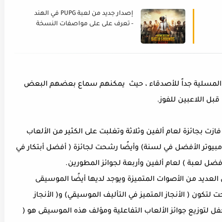
إصدار جديد من لعبة PUPG في الهند
- تعرف على على مواصفات النسخة
الهندية من ببجي موبايل
لموبايل من الألعاب المسلية جداً للأصدقاء ، حيث يمكنهم سماع بعضهم البعض
قبل اللاعبين للفوز.
ألعاب التي فازت بجائزة لعام ألفين وثلاثة وتغلبت على الكثير من الألعاب
كومبيوتر الأفضل في لسنة) وأيضًا رشحت لجائزة ( أفضل أبتكار في
فضل لعبة ) لعام ألفين وأربعة لجوائز المطورين.
بايل باحتوائها على العديد من الأصوات المتميزة ويوجد لديها أيضًا الموسيقى
ت لتكون ( الأنجاز المتميز في التأليف الموسيقي) و( الأنجاز
ل لتوزيع جوائز الألعاب التفاعلية ومؤلف هذه الموسيقى هو (