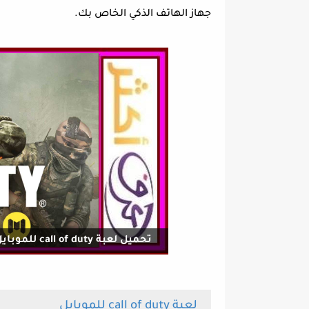
جهاز الهاتف الذكي الخاص بك.
تحميل لعبة call of duty للموبايل مجانا رابط مباشر
لعبة call of duty للموبايل