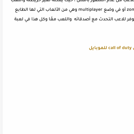
للاعب من عدم الشعور بالملل ، حيث يمكنه تغير خريطته واللعب
بالطريقة المناسبة له سواء كان في وضع zombies أو في وضع multiplayer وهي من الألعاب التي لها الطابع
وفر للاعب التحدث مع أصدقائه واللعب معًا وكل هذا في لعبة
بايل