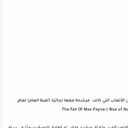
جائزة دونًا عن الألعاب التي كانت مرشحة معها لجائزة (لعبة العام) لعام