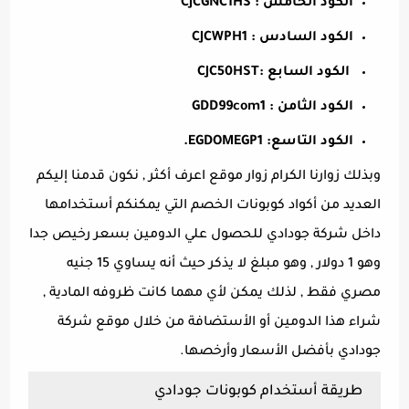
الكود الخامس : CJCGNC1HS
الكود السادس : CJCWPH1
الكود السابع :CJC50HST
الكود الثامن : GDD99com1
الكود التاسع: EGDOMEGP1.
وبذلك زوارنا الكرام زوار موقع اعرف أكثر , نكون قدمنا إليكم
العديد من أكواد كوبونات الخصم التي يمكنكم أستخدامها
داخل شركة جودادي للحصول علي الدومين بسعر رخيص جدا
وهو 1 دولار , وهو مبلغ لا يذكر حيث أنه يساوي 15 جنيه
مصري فقط , لذلك يمكن لأي مهما كانت ظروفه المادية ,
شراء هذا الدومين أو الأستضافة من خلال موقع شركة
جودادي بأفضل الأسعار وأرخصها.
طريقة أستخدام كوبونات جودادي