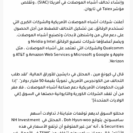
وإنشاء تحالف أشباه الموصلات في أمريكا (SIAC) ، وتقلص 
مؤشر Taiex في تايوان.
أعلنت شركات أشباه الموصلات الأمريكية والشركات الكبرى التي 
تستخدم الرقائق، عن تشكيل التحالف للضغط من أجل الحصول 
على دعم مالي من واشنطن لأبحاث وتصنيع أشباه الموصلات. 
ويضم أعضاؤها شركات تصنيع الرقائق Intel و Nvidia و 
Qualcomm والشركات التي تعتمد على أشباه الموصلات ، مثل 
Apple و Google و Microsoft و Amazon Web Services و AT&T و 
Verizon.
قال لي كيونغ مين ، المحلل في دايشين للأوراق المالية: "لقد طلب 
التحالف من الكونجرس الأمريكي تمويلًا بقيمة 50 مليار دولار". "إذا 
قررت الحكومات الأمريكية دعم صناعة أشباه الموصلات ، فلا مفر 
من أن تفقد الشركات الكورية والتايوانية حصتها في السوق [في 
الولايات المتحدة]"
محللو السوق لديهم توقعات متباينة لـ تداولات أسهم 
سامسونج, يتوقع Doh Hyun-woo ، المحلل في NH Investment 
& Securities ، أنه "من غير المتوقع أن ترتفع الأسعار في هذه 