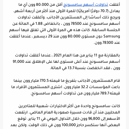
أغلقت 
تداولات أسهم سامسونج
 أقل من 80.000 وون أي ما 
يعادل (70.7 دولارًا أمريكيًا) للمرة الأولى منذ أكثر من أربعة أشهر، 
ويرجع ذلك أساسًا إلى المستثمرين الأجانب. وأغلقت تداولات 
أسهم سامسونج عند 78500 وون ، بانخفاض 1.88 في المائة عن 
الجلسة السابقة. كانت هذه هي المرة الأولى التي تغلق فيها أسهم 
Samsung دون مستوى 80.000 وون منذ 29 ديسمبر ، عندما أغلقت 
عند 78300 وون.
بالمقارنة مع 11 يناير من هذا العام 2021 ، عندما أغلقت تداولات 
أسهم سامسونج عند أعلى مستوى لها على الإطلاق عند 91,000 
وون ، فقد انخفضت بنسبة 13.7 في المائة.
قام المستثمرون الأجانب بتفريغ ما قيمته 770.5 مليار وون بينما 
باعت المؤسسات 32.2 مليار وون. اشترى المستثمرون الأفراد ما 
قيمته 789.7 مليار وون من تداولات أسهم سامسونج.
كانت سامسونج واحدة من أكثر الاختيارات شعبية للمتاجرين 
المحليين منذ أن قادت مسيرة صعودية العام الماضي. ارتفعت 
الأسهم إلى 96,800 وون خلال التداول اليومي في 11 يناير. توقع 
البعض أنها ستكسر حاجز 100,000 وون في ذلك الوقت. ولكن بعد 