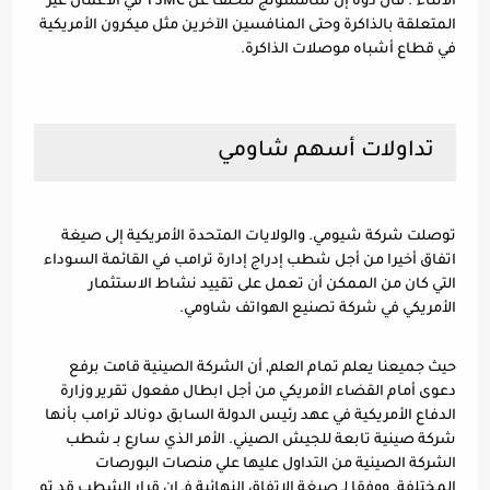
الأثناء". قال دوه إن سامسونج تتخلف عن TSMC في الأعمال غير 
المتعلقة بالذاكرة وحتى المنافسين الآخرين مثل ميكرون الأمريكية 
في قطاع أشباه موصلات الذاكرة.
تداولات أسهم شاومي
توصلت شركة شيومي. والولايات المتحدة الأمريكية إلى صيغة 
اتفاق أخيرا من أجل شطب إدراج إدارة ترامب في القائمة السوداء 
التي كان من الممكن أن تعمل على تقييد نشاط الاستثمار 
الأمريكي في شركة تصنيع الهواتف شاومي.
حيث جميعنا يعلم تمام العلم, أن الشركة الصينية قامت برفع 
دعوى أمام القضاء الأمريكي من أجل ابطال مفعول تقرير وزارة 
الدفاع الأمريكية في عهد رئيس الدولة السابق دونالد ترامب بأنها 
شركة صينية تابعة للجيش الصيني. الأمر الذي سارع بـ شطب 
الشركة الصينية من التداول عليها علي منصات البورصات 
المختلفة. ووفقا لـ صيغة الاتفاق النهائية فـ ان قرار الشطب قد تم 