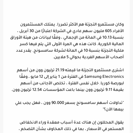
وكان مستثمرو التجزئة هم الأكثر تضررا. يمتلك المستثمرون 
الأفراد 605 مليون سهم عادي في الشركة اعتبارًا من 30 أبريل ، 
بنسبة 10.13 في المائة من الإجمالي ، وفقًا لبيانات من هيئة الأوراق 
المالية الكورية. كانت هذه هي المرة الأولى التي يتم فيها كسر 
ملكية التجزئة بنسبة 10 في المائة لشركة سامسونج. يقدر عدد 
أصحاب الأسهم الفردية بحوالي 5 ملايين.
اشترى مستثمرو التجزئة ما قيمته 21.19 ترليون وون من أسهم 
Samsung Electronics في الفترة من 1 يناير إلى 12 مايو ، وفقًا 
لبورصة كوريا. خلال نفس الفترة ، تخلص الأجانب من أسهم 
بقيمة 9.11 ترليون وون بينما باعت المؤسسات 12.54 ترليون وون.
"تداولات أسهم سامسونج بسعر 90.000 وون ، فهل يجب علي 
بيعها الآن؟"
يقول المحللون إن هناك عدة أسباب معقدة وراء الانخفاض 
المستمر في الأسعار ، بما في ذلك المخاوف بشأن التضخم ، 