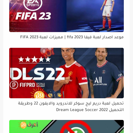
موعد اصدار لعبة فيفا 2023 fifa | مميزات لعبة FIFA 2023
تحميل لعبة دريم ليج سوكر للاندرويد والايفون 22 وطريقة
التحميل Dream League Soccer 2022