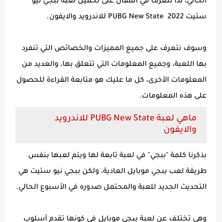
الحالي، لذا نتعرف في المقال على تحميل لعبة ببجي نيو
ستيت PUBG New State 2022 للاندرويد والايفون.
وسوف نتعرف على جميع المميزات والخصائص التي تنفرد
بها اللعبة، وجميع المعلومات التي تتعلق بها، والعديد من
المعلومات الأخرى، كل ما عليك هو متابعة القراءة للحصول
على هذه المعلومات.
ماهي لعبة PUBG New State للاندرويد
والايفون
بذكرنا كلمة "ببجي" في لعبة تابعة لها ويتم لعبها بنفس
طريقة لعب ببجي موبايل العادية، ولكن ببجي نيو ستيت هي
التحديث الجديد للعبة والمحتمل صدوره في الأسبوع الحالي.
وهي تختلف عن لعبة ببجي موبايل في كونها تقدم أسلوب