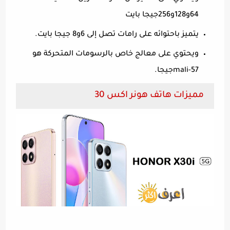
64و128و256جيجا بايت
يتميز باحتوائه على رامات تصل إلى 6و8 جيجا بايت.
ويحتوي على معالج خاص بالرسومات المتحركة هو
mali-57جيجا.
مميزات هاتف هونر اكس 30