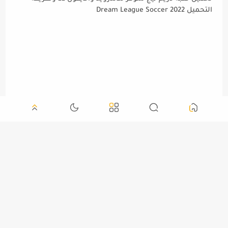
التحميل Dream League Soccer 2022
واتس اب تعلن عن توقف الواتس اب عن عدد من هواتف
الايفون والاندرويد WhatsApp 2022