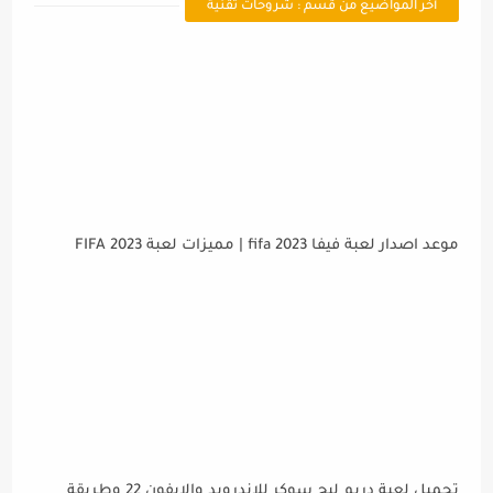
أخر المواضيع من قسم : شروحات تقنية
موعد اصدار لعبة فيفا 2023 fifa | مميزات لعبة FIFA 2023
تحميل لعبة دريم ليج سوكر للاندرويد والايفون 22 وطريقة