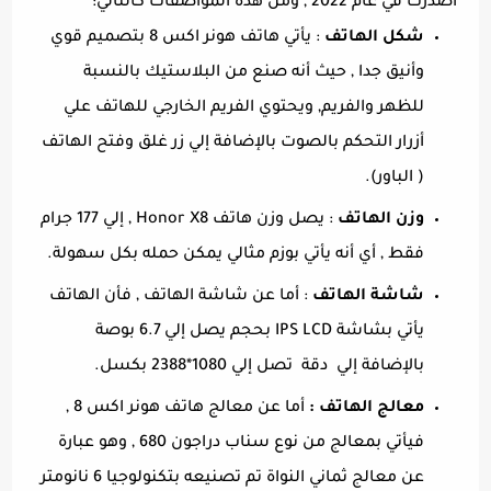
أصدرت في عام 2022 , ومن هذه المواصفات كالتالي:
شكل الهاتف
: يأتي هاتف هونر اكس 8 بتصميم قوي
وأنيق جدا , حيث أنه صنع من البلاستيك بالنسبة
للظهر والفريم, ويحتوي الفريم الخارجي للهاتف علي
أزرار التحكم بالصوت بالإضافة إلي زر غلق وفتح الهاتف
( الباور).
وزن الهاتف
: يصل وزن هاتف Honor X8 , إلي 177 جرام
فقط , أي أنه يأتي بوزم مثالي يمكن حمله بكل سهولة.
شاشة الهاتف
: أما عن شاشة الهاتف , فأن الهاتف
يأتي بشاشة IPS LCD بحجم يصل إلي 6.7 بوصة
بالإضافة إلي دقة تصل إلي 1080*2388 بكسل.
معالج الهاتف :
أما عن معالج هاتف هونر اكس 8 ,
فيأتي بمعالج من نوع سناب دراجون 680 , وهو عبارة
عن معالج ثماني النواة تم تصنيعه بتكنولوجيا 6 نانومتر