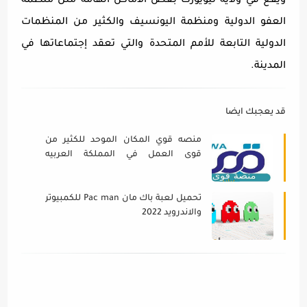
ويقع في ولاية نيويورك بعض الأماكن الهامة مثل منظمة
العفو الدولية ومنظمة اليونسيف والكثير من المنظمات
الدولية التابعة للأمم المتحدة والتي تعقد إجتماعاتها في
المدينة.
قد يعجبك ايضا
منصه قوي المكان الموحد للكثير من
قوى العمل في المملكة العربيه
السعوديه Qiwa 2022 كيفيه التسجيل
في المنصه
تحميل لعبة باك مان Pac man للكمبيوتر
والاندرويد 2022