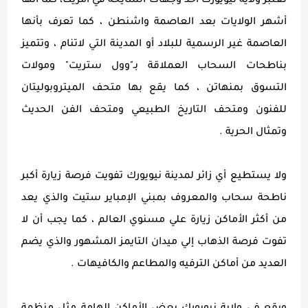
تعتبر ولاية نيويورك أحد وجهات السايحة في أمريكا، كما أنها
أشهر الولايات بعد العاصمة واشنطن ، كما تعرف بأنها
العاصمة غير الرسمية للبلاد أو المدينة التي لاتنام ، وتتميز
بناطحات السحاب العملاقة بـ"وول ستريت" ومولات
التسوق بمنهاتن ، كما يقع بها متحف الميتروبوليتان
للفنون ومتحف التاريخ الطبيعي ومتحف الفن الحديث
وتمثال الحرية .
ولا يستطيع أي زائر لمدينة نيويورك تفويت فرصة زيارة أكبر
ناطحة سحاب والمعروف بمبني الإمباير ستيت والذي يعد
من أكثر الأماكن زيارة علي مسنوي العالم ، كما يجب أن لا
تفوت فرصة الذهاب إلي ميدان التايمز المشهور والذي يضم
العديد من أماكن الترفيه والمطاعم والكافيهات .